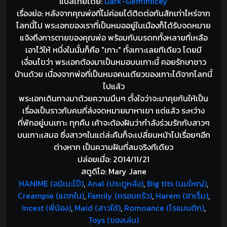
แปลไทยโดย:
Dark-GeminiIcey
เรื่องย่อ: หลังจากคุณพ่อที่ไม่ค่อยได้ติดต่อกันสักเท่าไหร่จาก
โลกนี้ไป พระเอกของเราที่เป็นหมออยู่ในเมืองก็ได้รับจดหมาย
แจ้งถึงการตายของคุณพ่อ พร้อมกับมรดกทั้งหลายที่เหลือ
เอาไว้ให้ หนึ่งในนั้นก็คือ "เกาะ" ทั้งเกาะเลยทีเดียว โดยมี
เงื่อนไขว่า พระเอกต้องมาเป็นหมอบนเกาะนี้ คอยรักษาชาว
บ้านด้วย เนื่องจากพ่อที่เป็นหมอคนเดียวของเกาะได้จากโลกนี้
ไปแล้ว
พระเอกเดินทางมาด้วยความมึนๆ ตั้งใจว่าจะมาคุยกันให้เป็น
เรื่องเป็นราวกับคนที่ส่งจดหมายมาหาเขา แต่แล้ว ระหว่าง
ที่พักอยู่บนเกาะ ทุกคืน เค้าจะต้องฝันว่ากำลังร่วมรักกับสาวๆ
บนเกาะเสมอ ซึ่งสาวๆในแต่ล่ะคืนก็จะเปลี่ยนหน้าไปเรื่อยๆอีก
ต่างหาก เป็นความฝันที่สมจริงทีเดียว
ปล่อยเมื่อ: 2014/11/21
สตูดิโอ: Mary Jane
HANIME (อนิเมะโป๊)
,
Anal (ประตูหลัง)
,
Big tits (นมใหญ่)
,
Creampie (แตกใน)
,
Family (ครอบครัว)
,
Harem (ฮาเร็ม)
,
Incest (พี่น้อง)
,
Maid (สาวใช้)
,
Romoance (โรแมนติก)
,
Toys (ของเล่น)