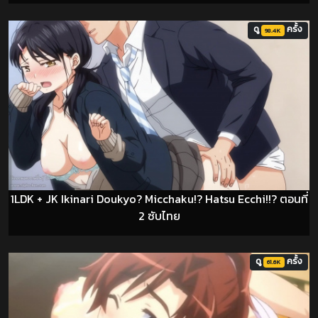
ดู
ครั้ง
98.4K
1LDK + JK Ikinari Doukyo? Micchaku!? Hatsu Ecchi!!? ตอนที่
2 ซับไทย
ดู
ครั้ง
61.6K