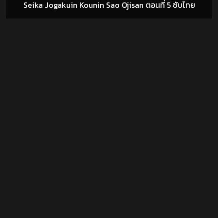
Seika Jogakuin Kounin Sao Ojisan ตอนที่ 5 ซับไทย
- สปอนเซอร์โฆษณา -
DOUJIN โดจิน มังงะโป๊ การ์ตูนXXX
Hentai ซับไทย ดู H-Anime Subthai อนิเมะ18+ Anime-Hentai
ออนไลน์ เฮ็นไตแปลไทย อนิเมะโป้ ซับไทย การ์ตูน18+ JAV-
Uncensored 3D อ่านโดจิน มังฮวา แปลไทย HentaiThai
HAnime-TH เฮ็นไท HentaiAnimeHD การ์ตูนลามกบนมือถือ
GuestyKung ผู้บุกเบิกดินแดนความหื่น
ดูแล้วชอบก็บุ๊คมาร์ค
เว็บอ่านโดจิน อ่านง่ายสบายตา 2025!
ติดต่อลงโฆษณา:
hanimeth@outlook.co.th