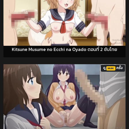
Kitsune Musume no Ecchi na Oyado ตอนที่ 2 ซับไทย
ดู
ครั้ง
86.6K