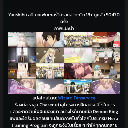
Yuushibu อนิเมะแฟนเซอร์วิสรวมฉากหวิว 18+ ดูเเล้ว 50470
ครั้ง
ภาพแนะนำ
แปลไทยโดย:
Wizard Fanservice
เรื่องย่อ ราอูล Chaser เข้าสู่โครงการฝึกอบรมฮีโร่ในการ
แสวงหาความใฝ่ฝันของเขา อย่างไรก็ตามเมื่อ Demon King
แพ้และได้รับผลตอบแทนสันติภาพไปทั่วโลกโปรแกรม Hero
Training Program จะถูกระงับไปเรื่อย ๆ ทำให้ทุกคนกลาย