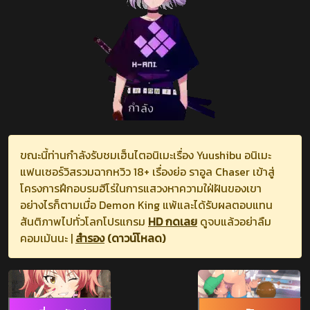
ขณะนี้ท่านกำลังรับชมเฮ็นไตอนิเมะเรื่อง Yuushibu อนิเมะ
แฟนเซอร์วิสรวมฉากหวิว 18+ เรื่องย่อ ราอูล Chaser เข้าสู่
โครงการฝึกอบรมฮีโร่ในการแสวงหาความใฝ่ฝันของเขา
อย่างไรก็ตามเมื่อ Demon King แพ้และได้รับผลตอบแทน
สันติภาพไปทั่วโลกโปรแกรม
HD กดเลย
ดูจบแล้วอย่าลืม
คอมเม้นนะ |
สำรอง
(ดาวน์โหลด)