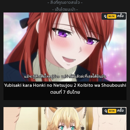
- สิ่งที่คุณอาจสนใจ -
- เฮ็นไตแนะนำ -
ดู
ครั้ง
50.7K
Yubisaki kara Honki no Netsujou 2 Koibito wa Shouboushi
ตอนที่ 7 ซับไทย
ดู
ครั้ง
57.1K