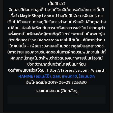
เป็นฮีโร่ได้
อีกสองปีต่อมาราอูลก็ทำงานที่ร้านอิเล็กทรอนิกส์ขนาดเล็กที่
ชื่อว่า Magic Shop Leon แม้ว่าอดีตฮีโร่ในการฝึกอบรมจะ
เต็มไปด้วยความภาคภูมิใจในการทำงานในร้านค้าปลีกทุกอย่าง
เปลี่ยนแปลงไปพร้อมกับการมาถึงของการเช่าใหม่ ปรากฏตัว
ครั้งแรกเป็นเพียงเด็กผู้ชายที่ดูดี “เขา” กลายเป็นปีศาจหญิง
ด้วยชื่อของ Fino Bloodstone เธอไม่ได้เป็นแค่ปีศาจเก่าคน
ใดคนหนึ่ง – เพื่อนร่วมงานคนใหม่ของราอูลเป็นลูกสาวของ
ปีศาจร้าย! มอบความรับผิดชอบในการฝึกอบรมพนักงานใหม่ที่
ผิดปกตินี้ราอูลไม่ช้าก็พบว่าชีวิตของเขากลายเป็นเรื่องที่มี
ชีวิตชีวามากขึ้นกว่าที่เคยเป็นมาก่อน
จัดทำแฟนเซอร์วิสโดย : https://fapservice.com [Wizard]
HANIME (อนิเมะโป๊)
,
ตลก
,
แฟนตาซี
,
โรแมนติก
อัพโหลดเมื่อ 2019-06-29 22:53:30
ร่วมแสดงความรู้สึกหลังดู