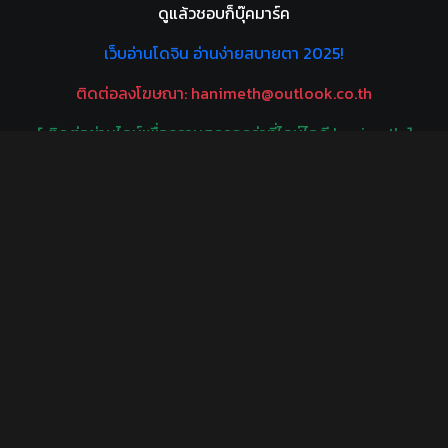
ดูแล้วชอบก็บุ๊คมาร์ค
เว็บอ่านโดจิน อ่านง่ายสบายตา 2025!
ติดต่อลงโฆษณา:
hanimeth@outlook.co.th
[ ติดต่อผ่านไลน์เพื่อความสดวกกว่าที่ไลน์ไอดี hanimeth ]
THAIXDOUJIN
เฮ็นไตซับไทย
HANIMETH