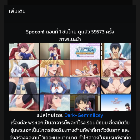
เพิ่มเติม
Spocon! ตอนที่ 1 ซับไทย ดูเเล้ว 59573 ครั้ง
ภาพแนะนำ
แปลไทยโดย:
Dark-GeminiIcey
เรื่องย่อ: พระเอกเป็นอาจารย์พละที่โรงเรียนมัธยม ซึ่งสมัยวัย
รุ่นพระเอกเป็นโคตรอัจฉริยะทางด้านกีฬาที่หาตัวจับยาก และ
ยังสร้างผลงานไว้เยอะแยะมากมาย ทำให้สาวๆในชมรมกีฬาทั้ง