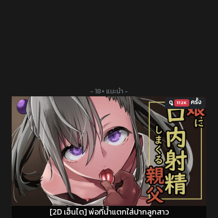
- 18+ แนะนำ -
ดู
ครั้ง
17.2K
[2D เฮ็นไต] พ่อที่น้ำแตกใส่ปากลูกสาว