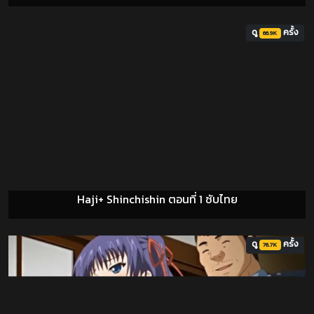
ดู
ครั้ง
66.9K
Haji+ Shinchishin ตอนที่ 1 ซับไทย
ดู
ครั้ง
76.7K