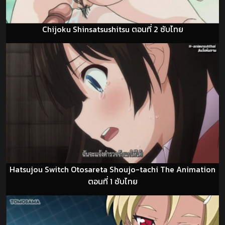
Chijoku Shinsatsushitsu ตอนที่ 2 ซับไทย
Hatsujou Switch Otosareta Shoujo-tachi The Animation
ตอนที่ 1 ซับไทย