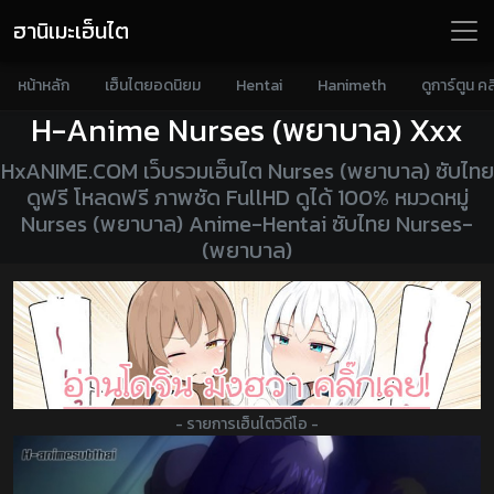
ฮานิเมะเฮ็นไต
หน้าหลัก
เฮ็นไตยอดนิยม
Hentai
Hanimeth
ดูการ์ตูน คล
H-Anime Nurses (พยาบาล)
Xxx
HxANIME.COM เว็บรวมเฮ็นไต Nurses (พยาบาล) ซับไทย
ดูฟรี โหลดฟรี ภาพชัด FullHD ดูได้ 100% หมวดหมู่
Nurses (พยาบาล) Anime-Hentai ซับไทย Nurses-
(พยาบาล)
- รายการเฮ็นไตวิดีโอ -