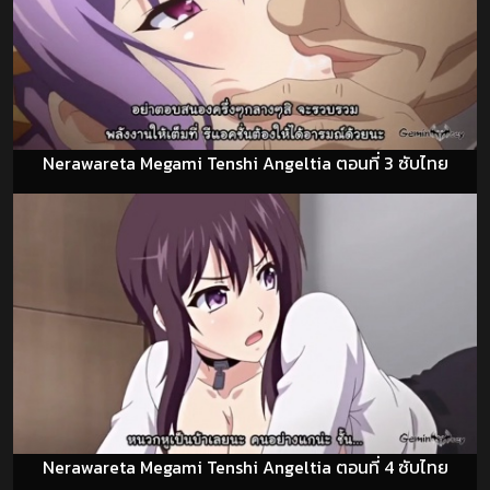
Nerawareta Megami Tenshi Angeltia ตอนที่ 3 ซับไทย
Nerawareta Megami Tenshi Angeltia ตอนที่ 4 ซับไทย