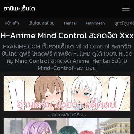
ฮานิเมะเฮ็นไต
หน้าหลัก
เฮ็นไตยอดนิยม
Hentai
Hanimeth
ดูการ์ตูน คล
H-Anime Mind Control สะกดจิต
Xxx
HxANIME.COM เว็บรวมเฮ็นไต Mind Control สะกดจิต
ซับไทย ดูฟรี โหลดฟรี ภาพชัด FullHD ดูได้ 100% หมวด
หมู่ Mind Control สะกดจิต Anime-Hentai ซับไทย
Mind-Control-สะกดจิต
- รายการเฮ็นไตวิดีโอ -