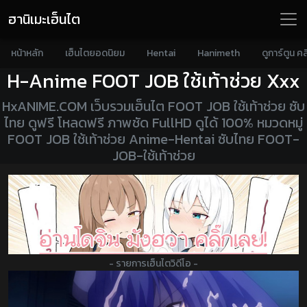
ฮานิเมะเฮ็นไต
หน้าหลัก
เฮ็นไตยอดนิยม
Hentai
Hanimeth
ดูการ์ตูน คล
H-Anime FOOT JOB ใช้เท้าช่วย
Xxx
HxANIME.COM เว็บรวมเฮ็นไต FOOT JOB ใช้เท้าช่วย ซับ
ไทย ดูฟรี โหลดฟรี ภาพชัด FullHD ดูได้ 100% หมวดหมู่
FOOT JOB ใช้เท้าช่วย Anime-Hentai ซับไทย FOOT-
JOB-ใช้เท้าช่วย
- รายการเฮ็นไตวิดีโอ -