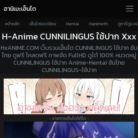
ฮานิเมะเฮ็นไต
หน้าหลัก
เฮ็นไตยอดนิยม
Hentai
Hanimeth
ดูการ์ตูน คล
H-Anime CUNNILINGUS ใช้ปาก
Xxx
HxANIME.COM เว็บรวมเฮ็นไต CUNNILINGUS ใช้ปาก ซับ
ไทย ดูฟรี โหลดฟรี ภาพชัด FullHD ดูได้ 100% หมวดหมู่
CUNNILINGUS ใช้ปาก Anime-Hentai ซับไทย
CUNNILINGUS-ใช้ปาก
- รายการเฮ็นไตวิดีโอ -