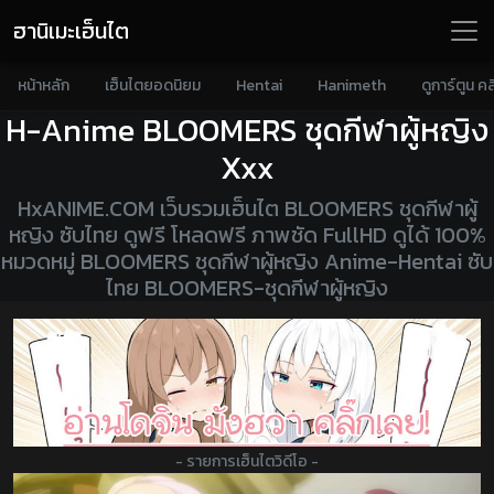
ฮานิเมะเฮ็นไต
หน้าหลัก
เฮ็นไตยอดนิยม
Hentai
Hanimeth
ดูการ์ตูน คล
H-Anime BLOOMERS ชุดกีฬาผู้หญิง
Xxx
HxANIME.COM เว็บรวมเฮ็นไต BLOOMERS ชุดกีฬาผู้
หญิง ซับไทย ดูฟรี โหลดฟรี ภาพชัด FullHD ดูได้ 100%
หมวดหมู่ BLOOMERS ชุดกีฬาผู้หญิง Anime-Hentai ซับ
ไทย BLOOMERS-ชุดกีฬาผู้หญิง
- รายการเฮ็นไตวิดีโอ -